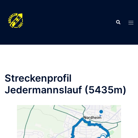
Zum
Inhalt
springen
Suche
Men
ums
Streckenprofil
Jedermannslauf (5435m)